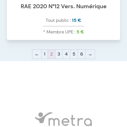
Psychiatrie - Rhumatologie - Traumatologie
RAE 2020 N°12 Vers. Numérique
Tout public :
15 €
* Membre UPE :
5 €
DÉTAILS DU PRODUIT
←
1
2
3
4
5
6
→
RAE 2020 N°12 VERS. NUMÉRIQUE