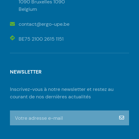
1090 Bruxelles 1090
Belgium
contact@ergo-upe.be
BE75 2100 2615 1151
NEWSLETTER
Inscrivez-vous à notre newsletter et restez au
courant de nos dernières actualités
S'inscrire à la newsletter
m‘insc