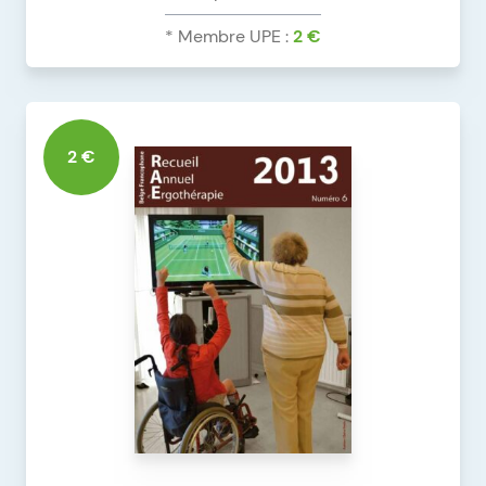
* Membre UPE :
2 €
DÉTAILS DU PRODUIT
RAE 2012 N°5 VERS. NUMÉRIQUE
2 €