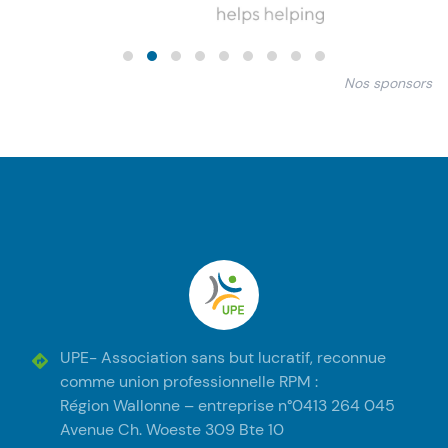
Nos sponsors
Pied de page
UPE
UPE- Association sans but lucratif, reconnue
comme union professionnelle RPM :
Région Wallonne – entreprise n°0413 264 045
Avenue Ch. Woeste 309 Bte 10