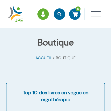
0
ESPACE MEMBRES
Rechercher
Accéder à mon panier
Ouvri
Boutique
ACCUEIL
>
BOUTIQUE
Top 10 des livres en vogue en
ergothérapie