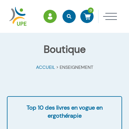
0
ESPACE MEMBRES
Rechercher
Accéder à mon panier
Ouvri
Boutique
ACCUEIL
>
ENSEIGNEMENT
Top 10 des livres en vogue en
ergothérapie