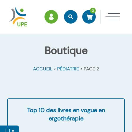
0
ESPACE MEMBRES
Rechercher
Accéder à mon panier
Ouvri
Boutique
ACCUEIL
>
PÉDIATRIE
>
PAGE 2
Top 10 des livres en vogue en
ergothérapie