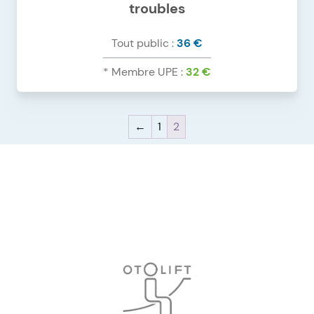
troubles
Tout public :
36 €
* Membre UPE :
32 €
DÉTAILS DU PRODUIT
←
1
2
L'ACQUISITION DU LANGAGE ET SES TROUBLES