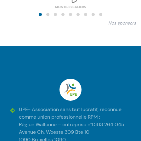
Nos sponsors
Pied de page
UPE
UPE- Association sans but lucratif, reconnue
comme union professionnelle RPM :
Région Wallonne – entreprise n°0413 264 045
Avenue Ch. Woeste 309 Bte 10
1090 Bruxelles 1090