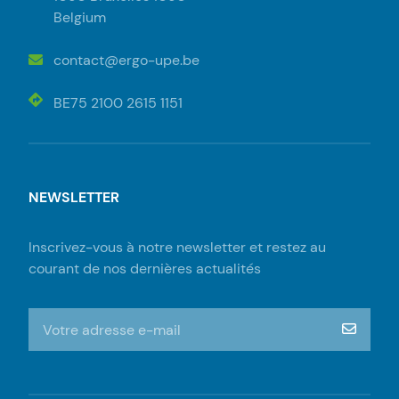
Belgium
contact@ergo-upe.be
BE75 2100 2615 1151
NEWSLETTER
Inscrivez-vous à notre newsletter et restez au
courant de nos dernières actualités
S'inscrire à la newsletter
m‘insc