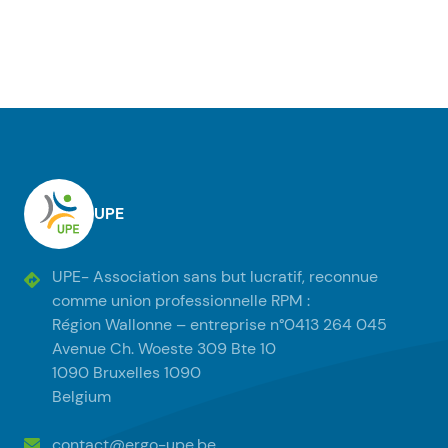
Pied de page
UPE
UPE- Association sans but lucratif, reconnue
comme union professionnelle RPM :
Région Wallonne – entreprise n°0413 264 045
Avenue Ch. Woeste 309 Bte 10
1090 Bruxelles 1090
Belgium
contact@ergo-upe.be