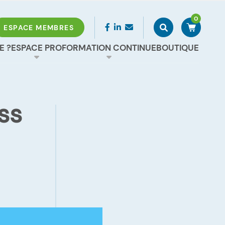
0
Rechercher
Accéder à 
ESPACE MEMBRES
E ?
ESPACE PRO
FORMATION CONTINUE
BOUTIQUE
ss