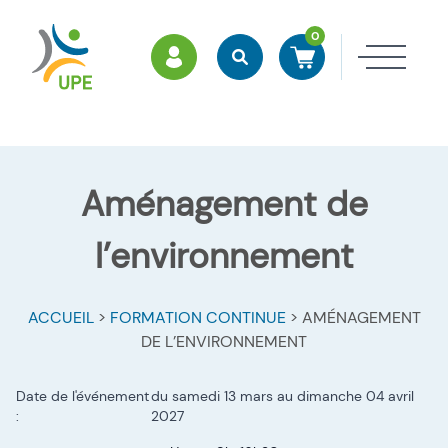
0
ESPACE MEMBRES
Rechercher
Accéder à mon panier
Ouvri
Aménagement de
l’environnement
ACCUEIL
>
FORMATION CONTINUE
>
AMÉNAGEMENT
DE L’ENVIRONNEMENT
Date de l'événement
du samedi 13 mars
au dimanche 04 avril
:
2027