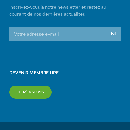
Inscrivez-vous à notre newsletter et restez au
courant de nos dernières actualités
S'inscrire à la newsletter
m‘insc
DEVENIR MEMBRE UPE
POUR DEVENIR UN MEMBRE
JE M'INSCRIS
CONTACTEZ-NOUS
Contactez-nous via Facebook
Contactez-nous via Linkdin
Contactez-nous par mail