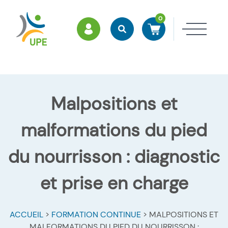
0
ESPACE MEMBRES
Rechercher
Accéder à mon panier
Ouvri
Malpositions et
malformations du pied
du nourrisson : diagnostic
et prise en charge
ACCUEIL
>
FORMATION CONTINUE
>
MALPOSITIONS ET
MALFORMATIONS DU PIED DU NOURRISSON :