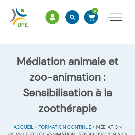
0
ESPACE MEMBRES
Rechercher
Accéder à mon panier
Ouvri
Médiation animale et
zoo-animation :
Sensibilisation à la
zoothérapie
ACCUEIL
>
FORMATION CONTINUE
>
MÉDIATION
ANIMALE ET ZOO-ANIMATION : SENSIBILISATION À LA