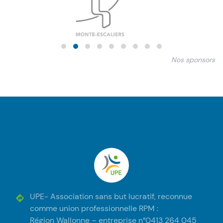
Nos sponsors
Pied de page
UPE
UPE- Association sans but lucratif, reconnue
comme union professionnelle RPM :
Région Wallonne – entreprise n°0413 264 045