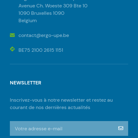
Avenue Ch. Woeste 309 Bte 10
1090 Bruxelles 1090
Belgium
contact@ergo-upe.be
BE75 2100 2615 1151
NEWSLETTER
Inscrivez-vous à notre newsletter et restez au
courant de nos dernières actualités
S'inscrire à la newsletter
m‘insc