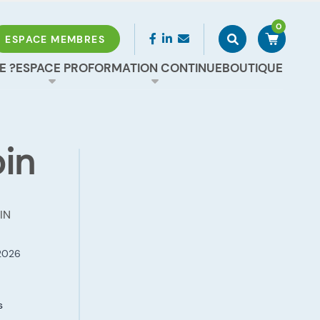
0
Rechercher
Accéder à 
ESPACE MEMBRES
E ?
ESPACE PRO
FORMATION CONTINUE
BOUTIQUE
oin
IN
2026
s