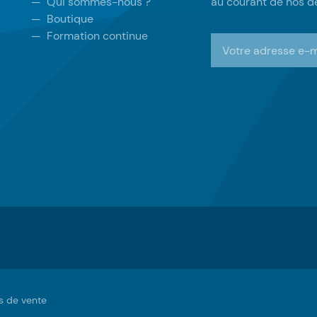
—
Qui sommes-nous ?
au courant de nos de
—
Boutique
—
Formation continue
S'inscrire à la newsl
s de vente