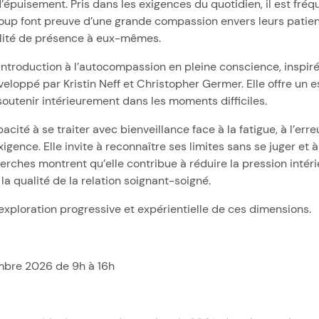
’épuisement. Pris dans les exigences du quotidien, il est fré
up font preuve d’une grande compassion envers leurs patient
lité de présence à eux-mêmes.
introduction à l’autocompassion en pleine conscience, inspi
oppé par Kristin Neff et Christopher Germer. Elle offre un e
soutenir intérieurement dans les moments difficiles.
cité à se traiter avec bienveillance face à la fatigue, à l’erre
xigence. Elle invite à reconnaître ses limites sans se juger et 
erches montrent qu’elle contribue à réduire la pression intérie
la qualité de la relation soignant-soigné.
xploration progressive et expérientielle de ces dimensions.
mbre 2026 de 9h à 16h