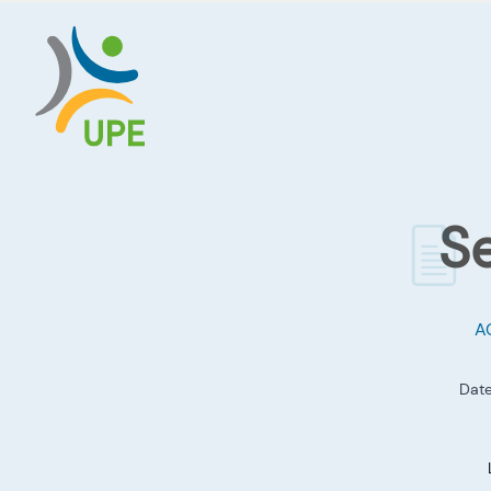
Se
A
Date