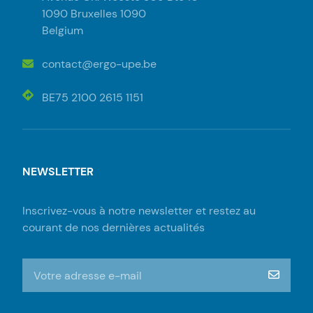
1090 Bruxelles 1090
Belgium
contact@ergo-upe.be
BE75 2100 2615 1151
NEWSLETTER
Inscrivez-vous à notre newsletter et restez au
courant de nos dernières actualités
S'inscrire à la newsletter
m‘insc