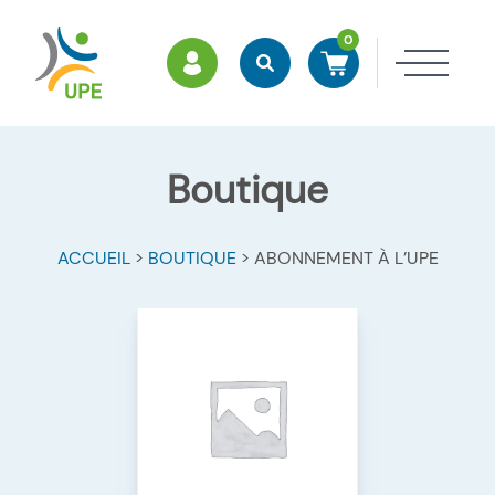
0
ESPACE MEMBRES
Rechercher
Accéder à mon panier
Ouvri
Boutique
ACCUEIL
>
BOUTIQUE
>
ABONNEMENT À L’UPE