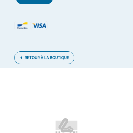
quantité
de
Abonnement
à
l'UPE
RETOUR À LA BOUTIQUE