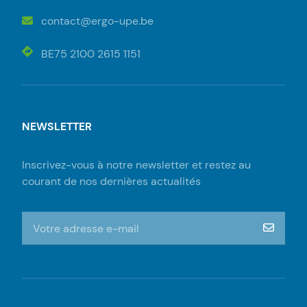
contact@ergo-upe.be
BE75 2100 2615 1151
NEWSLETTER
Inscrivez-vous à notre newsletter et restez au
courant de nos dernières actualités
S'inscrire à la newsletter
m‘insc