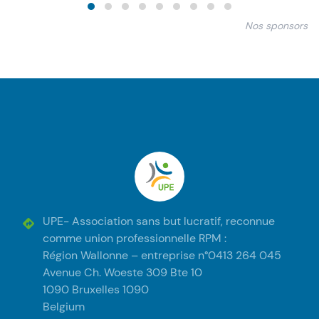
Nos sponsors
Pied de page
UPE
UPE- Association sans but lucratif, reconnue
comme union professionnelle RPM :
Région Wallonne – entreprise n°0413 264 045
Avenue Ch. Woeste 309 Bte 10
1090 Bruxelles 1090
Belgium