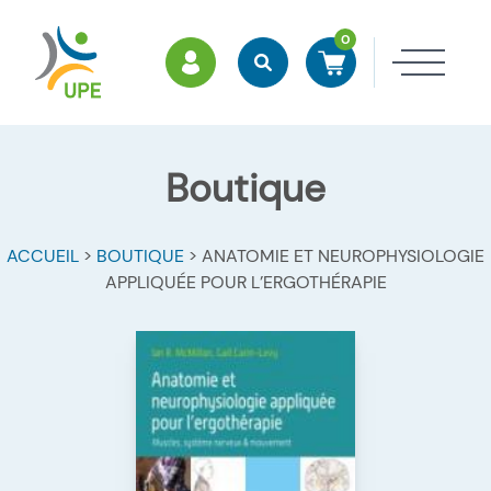
0
ESPACE MEMBRES
Rechercher
Accéder à mon panier
Ouvri
Boutique
ACCUEIL
>
BOUTIQUE
>
ANATOMIE ET NEUROPHYSIOLOGIE
APPLIQUÉE POUR L’ERGOTHÉRAPIE