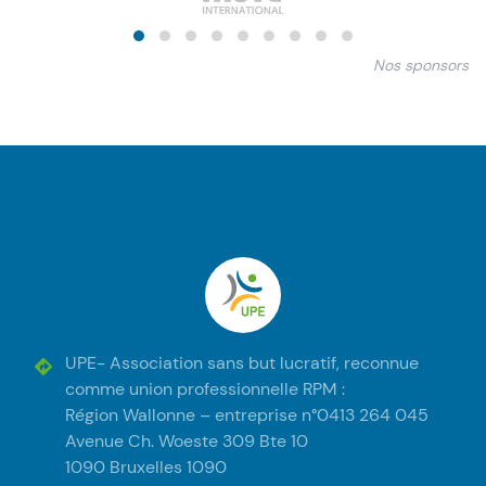
Nos sponsors
Pied de page
UPE
UPE- Association sans but lucratif, reconnue
comme union professionnelle RPM :
Région Wallonne – entreprise n°0413 264 045
Avenue Ch. Woeste 309 Bte 10
1090 Bruxelles 1090