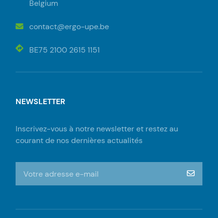
Belgium
contact@ergo-upe.be
BE75 2100 2615 1151
NEWSLETTER
Inscrivez-vous à notre newsletter et restez au
courant de nos dernières actualités
S'inscrire à la newsletter
m‘insc