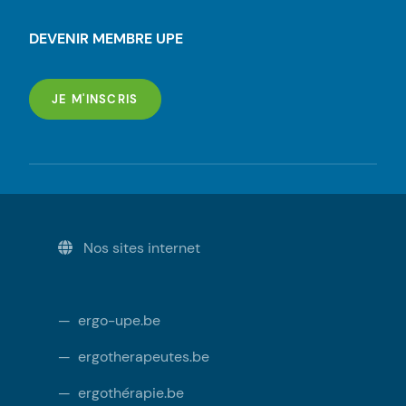
DEVENIR MEMBRE UPE
POUR DEVENIR UN MEMBRE
JE M'INSCRIS
CONTACTEZ-NOUS
Contactez-nous via Facebook
Contactez-nous via Linkdin
Contactez-nous par mail
Nos sites internet
—
ergo-upe.be
—
ergotherapeutes.be
—
ergothérapie.be