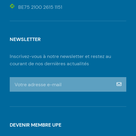
BE75 2100 2615 1151
NEWSLETTER
Inscrivez-vous à notre newsletter et restez au
courant de nos dernières actualités
S'inscrire à la newsletter
m‘insc
DEVENIR MEMBRE UPE