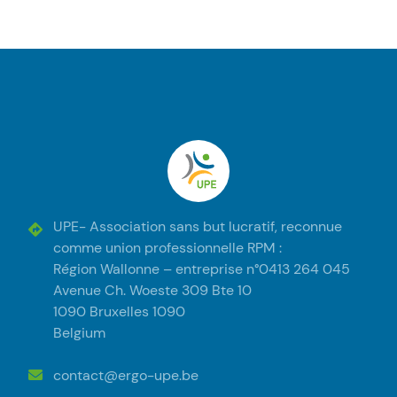
Pied de page
UPE
UPE- Association sans but lucratif, reconnue
comme union professionnelle RPM :
Région Wallonne – entreprise n°0413 264 045
Avenue Ch. Woeste 309 Bte 10
1090 Bruxelles 1090
Belgium
contact@ergo-upe.be