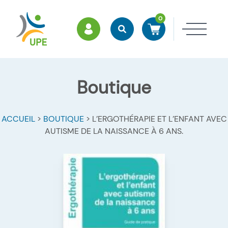
0
ESPACE MEMBRES
Rechercher
Accéder à mon panier
Ouvri
Boutique
ACCUEIL
>
BOUTIQUE
>
L’ERGOTHÉRAPIE ET L’ENFANT AVEC
AUTISME DE LA NAISSANCE À 6 ANS.