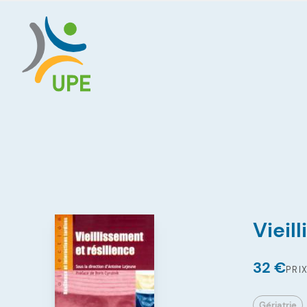
Vieil
32 €
PRI
Gériatrie