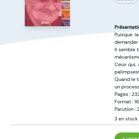
Présentatio
Puisque la
demander c
Il semble 
mécanismes
Ceux qui, 
palimpsest
Quand le tr
un process
Pages : 23
Format : 1
Parution :
3 en stock